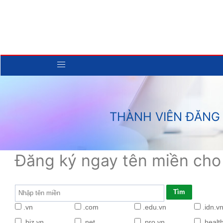
THÀNH VIÊN ĐĂNG
Đăng ký ngay tên miền cho
.vn
.com
.edu.vn
.idn.v
.biz.vn
.net
.pro.vn
.healt