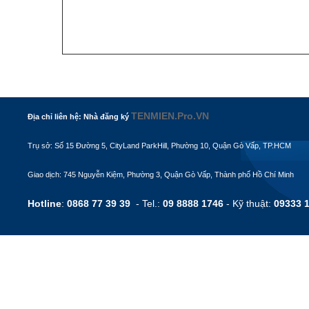
TENMIEN.Pro.VN
Địa chỉ liên hệ: Nhà đăng ký
Trụ sở: Số 15 Đường 5, CityLand ParkHill, Phường 10, Quận Gò Vấp, TP.HCM
Giao dịch: 745 Nguyễn Kiệm, Phường 3, Quận Gò Vấp, Thành phố Hồ Chí Minh
Hotline
:
0868 77 39 39
- Tel.:
09 8888 1746
- Kỹ thuật:
09333 