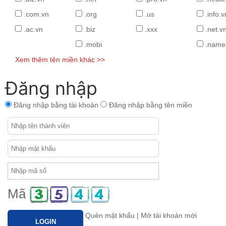
.com.vn
.org
.us
.info.v
.ac.vn
.biz
.xxx
.net.v
.mobi
.name
Xem thêm tên miền khác >>
Đăng nhập
Đăng nhập bằng tài khoản
Đăng nhập bằng tên miền
Mã
Quên mật khẩu
|
Mở tài khoản mới